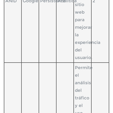
ANID
Google
Persistente
Analítica
2
sitio
web
para
mejorar
la
experiencia
del
usuario.
Permite
el
análisis
del
tráfico
y el