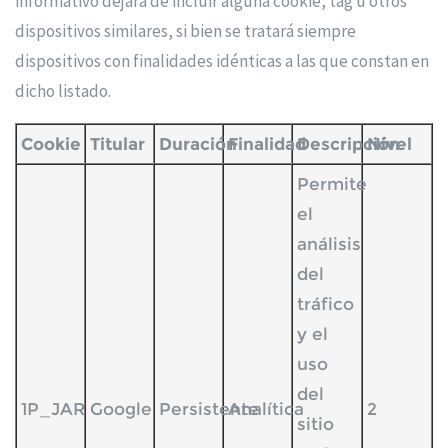
informativo dejara de incluir alguna cookie, tag u otros
dispositivos similares, si bien se tratará siempre
dispositivos con finalidades idénticas a las que constan en
dicho listado.
Cookie
Titular
Duración
Finalidad
Descripción
Nivel
Permite
el
análisis
del
tráfico
y el
uso
del
1P_JAR
Google
Persistente
Analítica
2
sitio