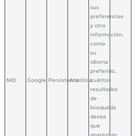
sus
preferencias
y otra
información,
como
su
idioma
preferido,
NID
Google
Persistente
Analítica
cuántos
resultados
de
búsqueda
desea
que
aparezcan