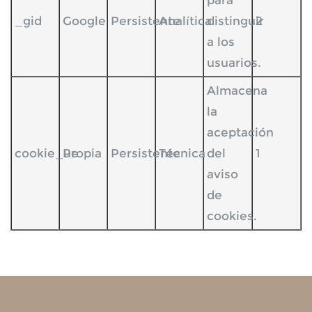
para
_gid
Google
Persistente
Analítica
distinguir
2
a los
usuarios.
Almacena
la
aceptación
cookie_ue
Propia
Persistente
Técnica
del
1
aviso
de
cookies.