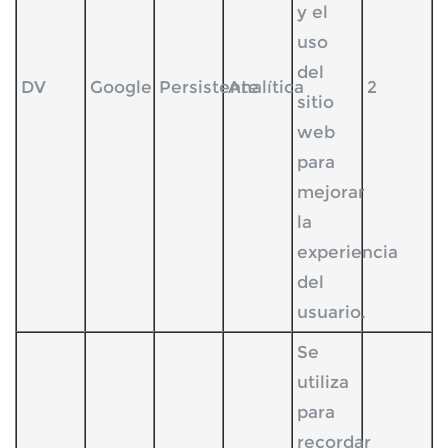
y el
uso
del
DV
Google
Persistente
Analítica
2
sitio
web
para
mejorar
la
experiencia
del
usuario.
Se
utiliza
para
recordar