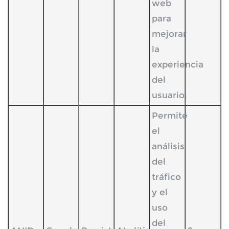
web
para
mejorar
la
experiencia
del
usuario.
Permite
el
análisis
del
tráfico
y el
uso
del