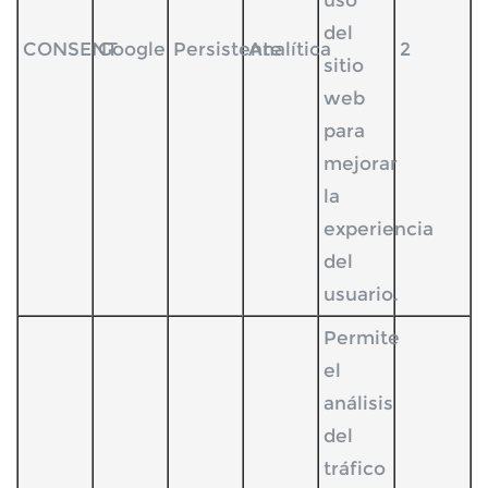
uso
del
CONSENT
Google
Persistente
Analítica
2
sitio
web
para
mejorar
la
experiencia
del
usuario.
Permite
el
análisis
del
tráfico