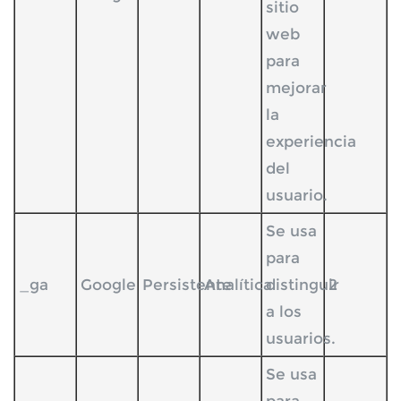
sitio
web
para
mejorar
la
experiencia
del
usuario.
Se usa
para
_ga
Google
Persistente
Analítica
distinguir
2
a los
usuarios.
Se usa