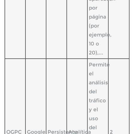
por
página
(por
ejemplo,
10 o
20),...
Permite
el
análisis
del
tráfico
y el
uso
del
OGPC
Google
Persistente
Analítica
2